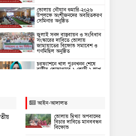
ভোলায় নৌযান শুমারি-২০২৬
উপলক্ষে অংশীজনদের অবহিতকরণ
সেমিনার অনুষ্ঠিত
জুলাই সনদ বাস্তবায়ন ও সংবিধান
সংস্কারের দাবিতে ভোলায়
জামায়াতের বিক্ষোভ সমাবেশ ও
গণমিছিল অনুষ্ঠিত
চরফ্যাশনে খাল পুঃনখনন শেষে
রাষ্ট্রীয় কোষাগারে ১ কোটি ২ লাখ
টাকা ফেরত দিলেন ইউএনও
ভোলার চরফ্যাশনে পান থেকে চুন
খসলেই চটে ওঠা মানুষটি
চাঁদাবাজি মামলায় কারাগারে
আইন-আদালত
ভোলার বোরহানউদ্দিনে গাঁজা চাষে
াতীয়
ভোলায় মিথ্যা অপবাদের
সফলতার হাতছানি
বিচার দাবিতে মানববন্ধন
বিক্ষোভ