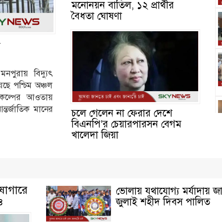
মনোনয়ন বাতিল, ১২ প্রার্থীর
বৈধতা ঘোষণা
য
মনপুরায় বিদ্যুৎ
েছে পশ্চিম অঞ্চল
্রকল্পের আওতায়
ন্তর্জাতিক মানের
চলে গেলেন না ফেরার দেশে
বিএনপি’র চেয়ারপারসন বেগম
খালেদা জিয়া
োষাগারে
ভোলায় যথাযোগ্য মর্যাদায় জ
ও
জুলাই শহীদ দিবস পালিত