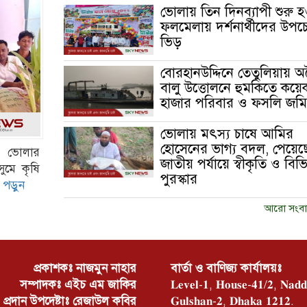
ভোলায় তিন দিনব্যাপী শুরু হ
ফলমেলায় দর্শনার্থীদের উপচে
ভিড়
বোরহানউদ্দিনে তেতুলিয়ায় 
বালু উত্তোলনে হুমকিতে কয়ে
হাজার পরিবার ও ফসলি জমি
ভোলায় মৎস্য চাষে আমির
হোসেনের ভাগ্য বদল, পেয়েছ
া ভোলার
জাতীয় পর্যায়ে স্বীকৃতি ও বিভিন
ুমে কৃষি
পুরস্কার
ত পড়ুন
আরো সংবা
প্রকাশকঃ নাজমুন নাহার
বার্তা ও বাণিজ্য কার্যালয়ঃ
সম্পাদকঃ এইচ এম জাকির
𝐋𝐞𝐯𝐞𝐥-𝟏, 𝐇𝐨𝐮𝐬𝐞-𝟒𝟏/𝟐, 𝐍𝐚𝐝𝐝
প্রদান উপদেষ্টাঃ রেজাউল কবির
𝐆𝐮𝐥𝐬𝐡𝐚𝐧-𝟐, 𝐃𝐡𝐚𝐤𝐚 𝟏𝟐𝟏𝟐.