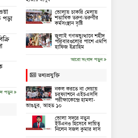
ওয়া
ভোলায় চাকরি মেলায়
শতাধিক তরুণ-তরুণীর
 পড়া
কর্মসংস্থান সৃষ্টি
জুলাই গণঅভ্যুত্থানে শহীদ
ক্রি
পরিবারগুলোর পাশে এমপি
া
হাফিজ ইব্রাহিম
আরো সংবাদ পড়ুন
ক
তথ্যপ্রযুক্তি
নকল করতে না দেয়ায়
দ পড়ুন
চরফ্যাশনে এইচএসসি
পরীক্ষাকেন্দ্রে হামলা-
ভাঙচুর, আহত ১০
ভোলা সদরে নতুন
ইউএনও হিসেবে দায়িত্ব
নিলেন সজল কুমার দাস