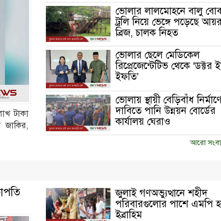
ভোলার লালমোহনে বালু বো
ট্রলি নিয়ে ভেঙ্গে পড়েছে আয়
ব্রিজ, চালক নিহত
ভোলার ছেলে মেডিকেল
রিপ্রেজেন্টেটিভ থেকে ‘ডক্টর 
ইফতি’
ভোলায় স্থায়ী বেড়িবাঁধ নির্মাণ
দাবিতে পানি উন্নয়ন বোর্ডের
লাখ টাকা
কার্যালয় ঘেরাও
ম জাকির,
আরো সংবা
ভাপতি
জুলাই গণঅভ্যুত্থানে শহীদ
পরিবারগুলোর পাশে এমপি 
ইব্রাহিম