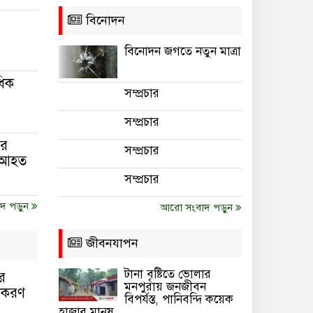
বিনোদন
বিনোদন জগতে নতুন মাত্রা
ধিক
সম্প্রচার
সম্প্রচার
ের
সম্প্রচার
, আহত
সম্প্রচার
দ পড়ুন
আরো সংবাদ পড়ুন
জীবনযাপন
টানা বৃষ্টিতে ভোলার
ের
মনপুরায় জনজীবন
উপকরণ
বিপর্যস্ত, পানিবন্দি কয়েক
হাজার মানুষ