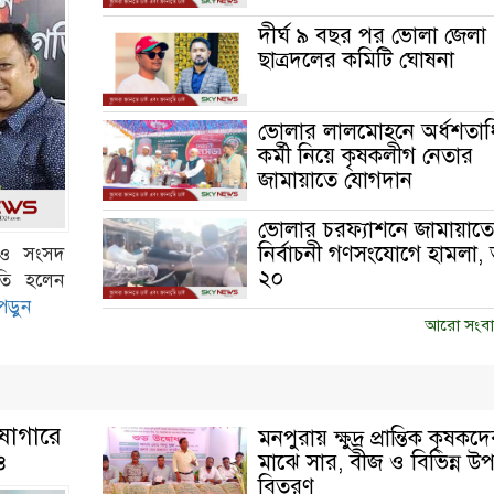
দীর্ঘ ৯ বছর পর ভোলা জেলা
ছাত্রদলের কমিটি ঘোষনা
ভোলার লালমোহনে অর্ধশতা
কর্মী নিয়ে কৃষকলীগ নেতার
জামায়াতে যোগদান
ভোলার চরফ্যাশনে জামায়াত
নির্বাচনী গণসংযোগে হামলা
 ও সংসদ
২০
াপতি হলেন
পড়ুন
আরো সংবা
োষাগারে
মনপুরায় ক্ষুদ্র প্রান্তিক কৃষকদ
ও
মাঝে সার, বীজ ও বিভিন্ন 
বিতরণ