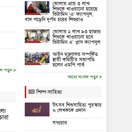
ভোলায় প্রায় ৩ লাখ
শিশুকে খাওয়ানো হয়েছে
ভিটামিন ‘এ’ ক্যাপসুল,
বাদ পড়েনি দুর্গম চরের শিশুরাও
ভোলায় ২ লাখ ৯৩ হাজার
শিশুকে খাওয়ানো হবে
ভিটামিন এ’ প্লাস ক্যাপসুল
আইন মন্ত্রণালয় সম্পর্কিত
স্থায়ী কমিটি’র সভাপতি
হলেন এমপি পার্থ
দ পড়ুন
আরো সংবাদ পড়ুন
শিল্প-সাহিত্য
উৎসব শিশুসাহিত্য পুরস্কার
৬ লেখককে প্রদান
্যে
চারা
সম্প্রচার