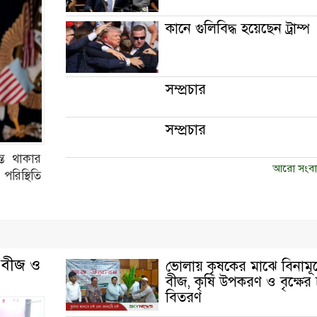
কানে গুলিবিদ্ধ হয়েছেন ট্রাম্প
সম্প্রচার
সম্প্রচার
্ত থাকার
আরো সংবা
রিস্থিতি
, বীজ ও
ভোলায় কৃষকের মাঝে বিনামূল
বীজ, কৃষি উপকরণ ও বৃক্ষের 
বিতরণ