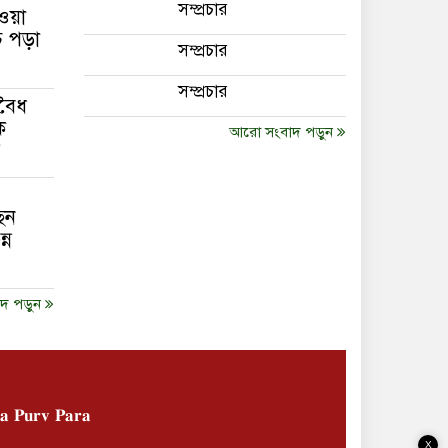
সম্প্রচার
ওয়া
 পড়া
সম্প্রচার
সম্প্রচার
অবৈধ
ক
আরো সংবাদ পড়ুন
েন
্ন
দ পড়ুন
𝐚 𝐏𝐮𝐫𝐯 𝐏𝐚𝐫𝐚
X