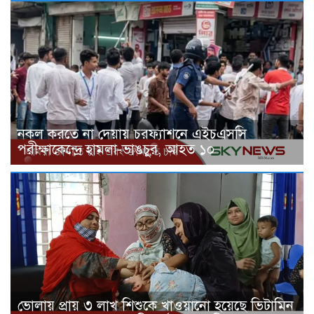
নকল করতে না দেয়ায় চরফ্যাশনে এইচএসসি
পরীক্ষাকেন্দ্রে হামলা-ভাঙচুর, আহত ১০
ভোলায় প্রায় ৩ লাখ শিশুকে খাওয়ানো হয়েছে ভিটামিন