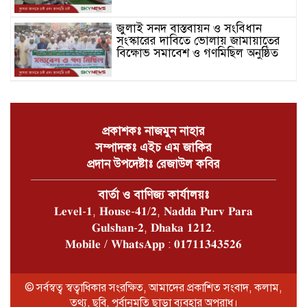
জুলাই সনদ বাস্তবায়ন ও সংবিধান
সংস্কারের দাবিতে ভোলায় জামায়াতের
বিক্ষোভ সমাবেশ ও গণমিছিল অনুষ্ঠিত
চরফ্যাশনে খাল পুঃনখনন শেষে রাষ্ট্রীয়
কোষাগারে ১ কোটি ২ লাখ টাকা ফেরত
দিলেন ইউএনও
প্রকাশকঃ নাজমুন নাহার
সম্পাদকঃ এইচ এম জাকির
ভোলার চরফ্যাশনে পান থেকে চুন
প্রদান উপদেষ্টাঃ রেজাউল কবির
খসলেই চটে ওঠা মানুষটি চাঁদাবাজি
মামলায় কারাগারে
বার্তা ও বাণিজ্য কার্যালয়ঃ
𝐋𝐞𝐯𝐞𝐥-𝟏, 𝐇𝐨𝐮𝐬𝐞-𝟒𝟏/𝟐, 𝐍𝐚𝐝𝐝𝐚 𝐏𝐮𝐫𝐯 𝐏𝐚𝐫𝐚
ভোলার বোরহানউদ্দিনে গাঁজা চাষে
𝐆𝐮𝐥𝐬𝐡𝐚𝐧-𝟐, 𝐃𝐡𝐚𝐤𝐚 𝟏𝟐𝟏𝟐.
সফলতার হাতছানি
𝐌𝐨𝐛𝐢𝐥𝐞 / 𝐖𝐡𝐚𝐭𝐬𝐀𝐩𝐩 : 𝟎𝟏𝟕𝟏𝟏𝟑𝟒𝟑𝟓𝟐𝟔
ভোলার লালমোহনে বাস চাঁপায় প্রাণ
© সর্বস্বত্ব স্বত্বাধিকার সংরক্ষিত, আমাদের প্রকাশিত সংবাদ, কলাম,
হারালো শিশু মাইশা
তথ্য, ছবি, পূর্বানুমতি ছাড়া ব্যবহার অপরাধ।