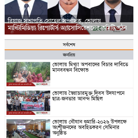
রিয়াজ সভাপতি সোহেল সম্পাদক, ভোলায়
মাল্টিমিডিয়া রিপোর্টার্স অ্যাসোসিয়েশনের কমিটি গঠন
সর্বশেষ
জনপ্রিয়
ভোলায় মিথ্যা অপবাদের বিচার দাবিতে
মানববন্ধন বিক্ষোভ
ভোলায় স্বৈরাচারমুক্ত দিবস উদযাপনে
ছাত্র-জনতার আনন্দ মিছিল
ভোলায় নৌযান শুমারি-২০২৬ উপলক্ষে
অংশীজনদের অবহিতকরণ সেমিনার
অনুষ্ঠিত