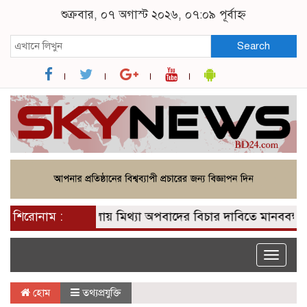
শুক্রবার, ০৭ অগাস্ট ২০২৬, ০৭:০৯ পূর্বাহ্ন
Search
শিরোনাম :
ভোলায় মিথ্যা অপবাদের বিচার দাবিতে মানববন্ধন বিক
Toggle
naviga
হোম
তথ্যপ্রযুক্তি