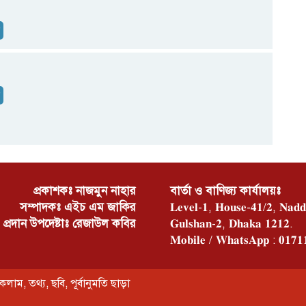
ন
ন
প্রকাশকঃ নাজমুন নাহার
বার্তা ও বাণিজ্য কার্যালয়ঃ
সম্পাদকঃ এইচ এম জাকির
𝐋𝐞𝐯𝐞𝐥-𝟏, 𝐇𝐨𝐮𝐬𝐞-𝟒𝟏/𝟐, 𝐍𝐚𝐝𝐝
প্রদান উপদেষ্টাঃ রেজাউল কবির
𝐆𝐮𝐥𝐬𝐡𝐚𝐧-𝟐, 𝐃𝐡𝐚𝐤𝐚 𝟏𝟐𝟏𝟐.
𝐌𝐨𝐛𝐢𝐥𝐞 / 𝐖𝐡𝐚𝐭𝐬𝐀𝐩𝐩 : 𝟎𝟏𝟕𝟏
কলাম, তথ্য, ছবি, পূর্বানুমতি ছাড়া