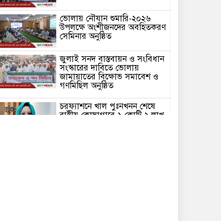
ভোলায় নৌযান শুমারি-২০২৬
উপলক্ষে অংশীজনদের অবহিতকরণ
সেমিনার অনুষ্ঠিত
জুলাই সনদ বাস্তবায়ন ও সংবিধান
সংস্কারের দাবিতে ভোলায়
জামায়াতের বিক্ষোভ সমাবেশ ও
গণমিছিল অনুষ্ঠিত
চরফ্যাশনে খাল পুঃনখনন শেষে
রাষ্ট্রীয় কোষাগারে ১ কোটি ২ লাখ
টাকা ফেরত দিলেন ইউএনও
ভোলার চরফ্যাশনে পান থেকে চুন
খসলেই চটে ওঠা মানুষটি
চাঁদাবাজি মামলায় কারাগারে
ভোলার বোরহানউদ্দিনে গাঁজা চাষে
সফলতার হাতছানি