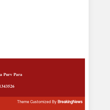
ভোলার লালমোহনে বাস চাঁপায়
প্রাণ হারালো শিশু মাইশা
স্পিকার হাফিজ উদ্দিন ভারপ্রাপ্ত
রাষ্ট্রপতি হওয়ায় তার নির্বাচনী
এলাকায় আনন্দ মিছিল
ভোলায় লোকালয় থেকে চিত্রা
হরিণ উদ্ধার, স্থানীয় বনে অবমুক্ত
𝐚 𝐏𝐮𝐫𝐯 𝐏𝐚𝐫𝐚
𝟑𝟒𝟑𝟓𝟐𝟔
Theme Customized By
BreakingNews