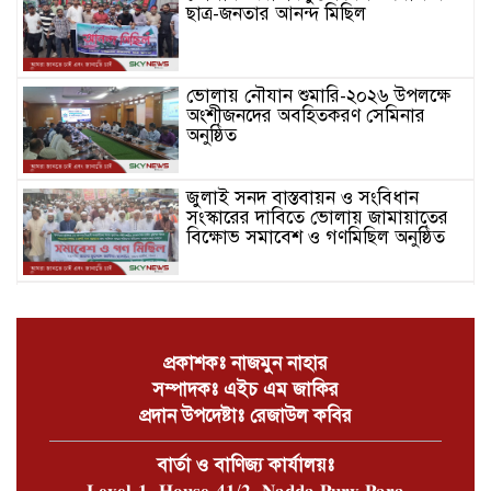
ছাত্র-জনতার আনন্দ মিছিল
ভোলায় নৌযান শুমারি-২০২৬ উপলক্ষে
অংশীজনদের অবহিতকরণ সেমিনার
অনুষ্ঠিত
জুলাই সনদ বাস্তবায়ন ও সংবিধান
সংস্কারের দাবিতে ভোলায় জামায়াতের
বিক্ষোভ সমাবেশ ও গণমিছিল অনুষ্ঠিত
চরফ্যাশনে খাল পুঃনখনন শেষে রাষ্ট্রীয়
কোষাগারে ১ কোটি ২ লাখ টাকা ফেরত
দিলেন ইউএনও
প্রকাশকঃ নাজমুন নাহার
সম্পাদকঃ এইচ এম জাকির
ভোলার চরফ্যাশনে পান থেকে চুন
প্রদান উপদেষ্টাঃ রেজাউল কবির
খসলেই চটে ওঠা মানুষটি চাঁদাবাজি
মামলায় কারাগারে
বার্তা ও বাণিজ্য কার্যালয়ঃ