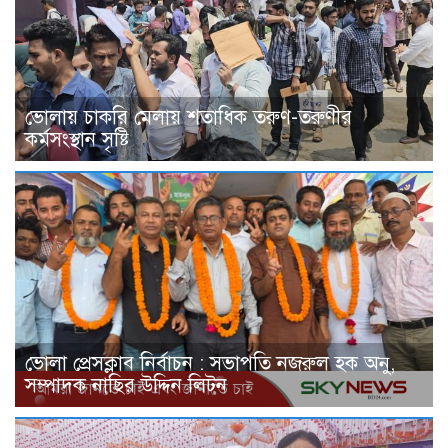
ভোলায় চাকরি মেলায় শতাধিক তরুণ-তরুণীর
কর্মসংস্থান সৃষ্টি
ভোলা প্রেসক্লাব নির্বাচন : সভাপতি নজরুল হক অনু,
সম্পাদক নাছির উদ্দিন লিটন