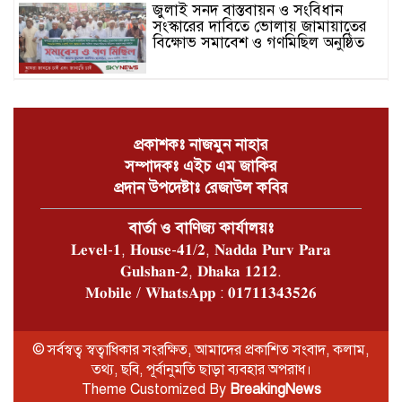
জুলাই সনদ বাস্তবায়ন ও সংবিধান
সংস্কারের দাবিতে ভোলায় জামায়াতের
বিক্ষোভ সমাবেশ ও গণমিছিল অনুষ্ঠিত
চরফ্যাশনে খাল পুঃনখনন শেষে রাষ্ট্রীয়
কোষাগারে ১ কোটি ২ লাখ টাকা ফেরত
দিলেন ইউএনও
প্রকাশকঃ নাজমুন নাহার
সম্পাদকঃ এইচ এম জাকির
ভোলার চরফ্যাশনে পান থেকে চুন
প্রদান উপদেষ্টাঃ রেজাউল কবির
খসলেই চটে ওঠা মানুষটি চাঁদাবাজি
মামলায় কারাগারে
বার্তা ও বাণিজ্য কার্যালয়ঃ
𝐋𝐞𝐯𝐞𝐥-𝟏, 𝐇𝐨𝐮𝐬𝐞-𝟒𝟏/𝟐, 𝐍𝐚𝐝𝐝𝐚 𝐏𝐮𝐫𝐯 𝐏𝐚𝐫𝐚
ভোলার বোরহানউদ্দিনে গাঁজা চাষে
𝐆𝐮𝐥𝐬𝐡𝐚𝐧-𝟐, 𝐃𝐡𝐚𝐤𝐚 𝟏𝟐𝟏𝟐.
সফলতার হাতছানি
𝐌𝐨𝐛𝐢𝐥𝐞 / 𝐖𝐡𝐚𝐭𝐬𝐀𝐩𝐩 : 𝟎𝟏𝟕𝟏𝟏𝟑𝟒𝟑𝟓𝟐𝟔
ভোলার লালমোহনে বাস চাঁপায় প্রাণ
© সর্বস্বত্ব স্বত্বাধিকার সংরক্ষিত, আমাদের প্রকাশিত সংবাদ, কলাম,
হারালো শিশু মাইশা
তথ্য, ছবি, পূর্বানুমতি ছাড়া ব্যবহার অপরাধ।
Theme Customized By
BreakingNews