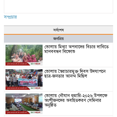
সম্প্রচার
সর্বশেষ
জনপ্রিয়
ভোলায় মিথ্যা অপবাদের বিচার দাবিতে
মানববন্ধন বিক্ষোভ
ভোলায় স্বৈরাচারমুক্ত দিবস উদযাপনে
ছাত্র-জনতার আনন্দ মিছিল
ভোলায় নৌযান শুমারি-২০২৬ উপলক্ষে
অংশীজনদের অবহিতকরণ সেমিনার
অনুষ্ঠিত