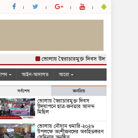
ভোলায় স্বৈরাচারমুক্ত দিবস উদযাপনে ছাত্র-জনত
যাপন
আইন-আদালত
আরো
সর্বশেষ
জনপ্রিয়
ভোলায় স্বৈরাচারমুক্ত দিবস
উদযাপনে ছাত্র-জনতার আনন্দ
মিছিল
ভোলায় নৌযান শুমারি-২০২৬
উপলক্ষে অংশীজনদের অবহিতকরণ
সেমিনার অনুষ্ঠিত