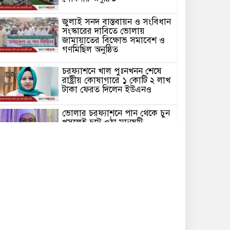
জুলাই সনদ বাস্তবায়ন ও সংবিধান
সংস্কারের দাবিতে ভোলায়
জামায়াতের বিক্ষোভ সমাবেশ ও
গণমিছিল অনুষ্ঠিত
চরফ্যাশনে খাল পুঃনখনন শেষে
রাষ্ট্রীয় কোষাগারে ১ কোটি ২ লাখ
টাকা ফেরত দিলেন ইউএনও
ভোলার চরফ্যাশনে পান থেকে চুন
খসলেই চটে ওঠা মানুষটি
চাঁদাবাজি মামলায় কারাগারে
ভোলার বোরহানউদ্দিনে গাঁজা চাষে
সফলতার হাতছানি
ভোলার লালমোহনে বাস চাঁপায়
প্রাণ হারালো শিশু মাইশা