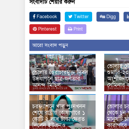
সংবাদটি শেয়ার করুন
Facebook
Twitter
Digg
Pinterest
Print
আরো সংবাদ পড়ুন
ভোলায় ন
ভোলায় স্বৈরাচারমুক্ত দিবস
শুমারি-২
উদযাপনে ছাত্র-জনতার
অংশীজনদ
আনন্দ মিছিল
সেমিনার অ
চরফ্যাশনে খাল পুঃনখনন
ভোলার চর
শেষে রাষ্ট্রীয় কোষাগারে ১
থেকে চুন
কোটি ২ লাখ টাকা ফেরত
মানুষটি চ
দিলেন ইউএনও
কারাগারে