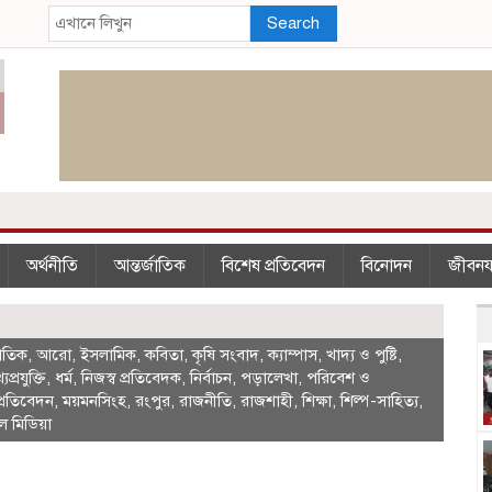
Search
অর্থনীতি
আন্তর্জাতিক
বিশেষ প্রতিবেদন
বিনোদন
জীবন
জাতিক
,
আরো
,
ইসলামিক
,
কবিতা
,
কৃষি সংবাদ
,
ক্যাম্পাস
,
খাদ্য ও পুষ্টি
,
যপ্রযুক্তি
,
ধর্ম
,
নিজস্ব প্রতিবেদক
,
নির্বাচন
,
পড়ালেখা
,
পরিবেশ ও
্রতিবেদন
,
ময়মনসিংহ
,
রংপুর
,
রাজনীতি
,
রাজশাহী
,
শিক্ষা
,
শিল্প-সাহিত্য
,
ল মিডিয়া