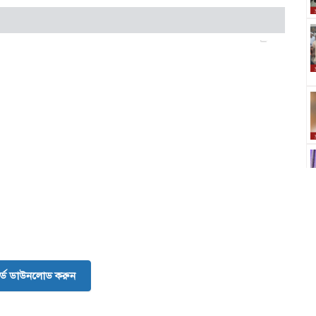
র্ড ডাউনলোড করুন