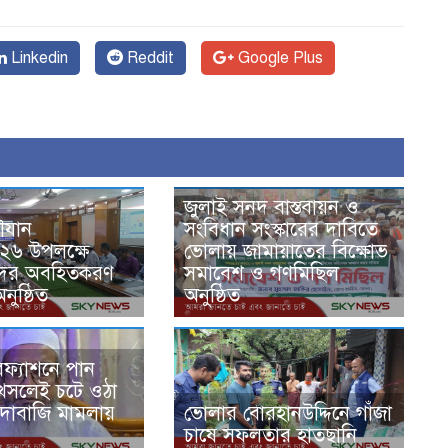
Linkedin
Reddit
Google Plus
জুলাই সনদ বাস্তবায়ন ও
ৌযান
সংবিধান সংস্কারের দাবিতে
০২৬ উপলক্ষে
ভোলায় জামায়াতের বিক্ষোভ
ের অবহিতকরণ
সমাবেশ ও গণমিছিল
নুষ্ঠিত
অনুষ্ঠিত
ফ্যাশনে পান
 খসলেই চটে ওঠা
াঁদাবাজি মামলায়
ভোলার বোরহানউদ্দিনে গাঁজা
চাষে সফলতার হাতছানি