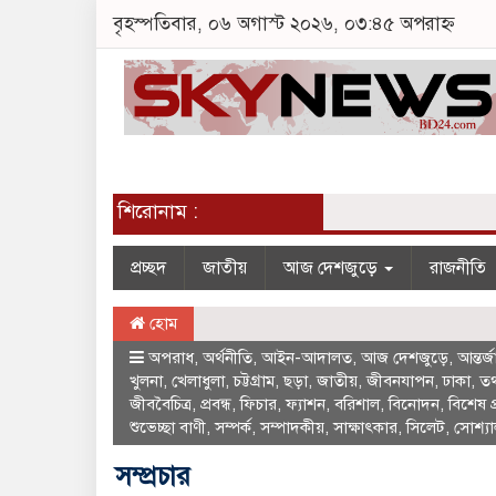
বৃহস্পতিবার, ০৬ অগাস্ট ২০২৬, ০৩:৪৫ অপরাহ্ন
শিরোনাম :
প্রচ্ছদ
জাতীয়
আজ দেশজুড়ে
রাজনীতি
হোম
অপরাধ
,
অর্থনীতি
,
আইন-আদালত
,
আজ দেশজুড়ে
,
আন্তর্
খুলনা
,
খেলাধুলা
,
চট্টগ্রাম
,
ছড়া
,
জাতীয়
,
জীবনযাপন
,
ঢাকা
,
তথ্
জীববৈচিত্র
,
প্রবন্ধ
,
ফিচার
,
ফ্যাশন
,
বরিশাল
,
বিনোদন
,
বিশেষ প
শুভেচ্ছা বাণী
,
সম্পর্ক
,
সম্পাদকীয়
,
সাক্ষাৎকার
,
সিলেট
,
সোশ্যা
সম্প্রচার