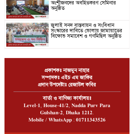
অংশীজনদের অবহিতকরণ সেমিনার
অনুষ্ঠিত
জুলাই সনদ বাস্তবায়ন ও সংবিধান
সংস্কারের দাবিতে ভোলায় জামায়াতের
বিক্ষোভ সমাবেশ ও গণমিছিল অনুষ্ঠিত
চরফ্যাশনে খাল পুঃনখনন শেষে রাষ্ট্রীয়
কোষাগারে ১ কোটি ২ লাখ টাকা ফেরত
দিলেন ইউএনও
প্রকাশকঃ নাজমুন নাহার
সম্পাদকঃ এইচ এম জাকির
ভোলার চরফ্যাশনে পান থেকে চুন
প্রদান উপদেষ্টাঃ রেজাউল কবির
খসলেই চটে ওঠা মানুষটি চাঁদাবাজি
মামলায় কারাগারে
বার্তা ও বাণিজ্য কার্যালয়ঃ
𝐋𝐞𝐯𝐞𝐥-𝟏, 𝐇𝐨𝐮𝐬𝐞-𝟒𝟏/𝟐, 𝐍𝐚𝐝𝐝𝐚 𝐏𝐮𝐫𝐯 𝐏𝐚𝐫𝐚
ভোলার বোরহানউদ্দিনে গাঁজা চাষে
𝐆𝐮𝐥𝐬𝐡𝐚𝐧-𝟐, 𝐃𝐡𝐚𝐤𝐚 𝟏𝟐𝟏𝟐.
সফলতার হাতছানি
𝐌𝐨𝐛𝐢𝐥𝐞 / 𝐖𝐡𝐚𝐭𝐬𝐀𝐩𝐩 : 𝟎𝟏𝟕𝟏𝟏𝟑𝟒𝟑𝟓𝟐𝟔