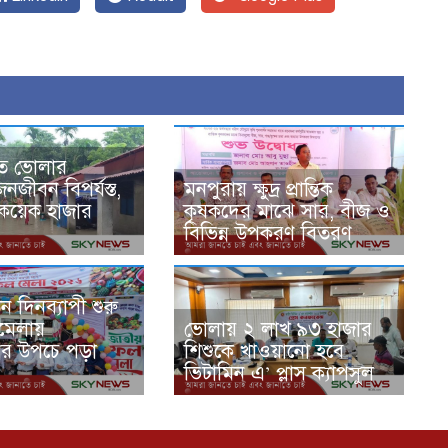
িতে ভোলার
নজীবন বিপর্যস্ত,
মনপুরায় ক্ষুদ্র প্রান্তিক
 কয়েক হাজার
কৃষকদের মাঝে সার, বীজ ও
বিভিন্ন উপকরণ বিতরণ
 দিনব্যাপী শুরু
মেলায়
ভোলায় ২ লাখ ৯৩ হাজার
দের উপচে পড়া
শিশুকে খাওয়ানো হবে
ভিটামিন এ’ প্লাস ক্যাপসুল