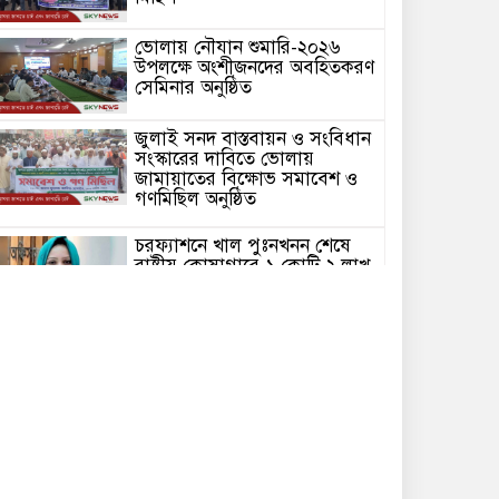
ভোলায় নৌযান শুমারি-২০২৬
উপলক্ষে অংশীজনদের অবহিতকরণ
সেমিনার অনুষ্ঠিত
জুলাই সনদ বাস্তবায়ন ও সংবিধান
সংস্কারের দাবিতে ভোলায়
জামায়াতের বিক্ষোভ সমাবেশ ও
গণমিছিল অনুষ্ঠিত
চরফ্যাশনে খাল পুঃনখনন শেষে
রাষ্ট্রীয় কোষাগারে ১ কোটি ২ লাখ
টাকা ফেরত দিলেন ইউএনও
ভোলার চরফ্যাশনে পান থেকে চুন
খসলেই চটে ওঠা মানুষটি
চাঁদাবাজি মামলায় কারাগারে
ভোলার বোরহানউদ্দিনে গাঁজা চাষে
সফলতার হাতছানি