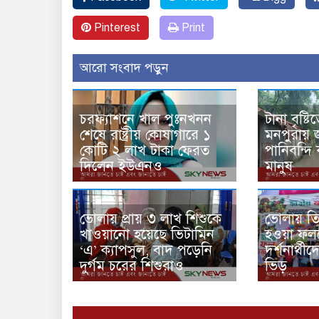
Pinterest
Print
আরো সংবাদ পড়ুন
চরফ্যাশনে খাল পুঃনখনন
টানা বৃষ্ট
শেষে রাষ্ট্রীয় কোষাগারে ১
মনপুরায় জ
কোটি ২ লাখ টাকা ফেরত
পানিবন্দি
দিলেন ইউএনও
মানুষ
ভোলায় প্রায় ৩ লাখ শিশুকে
ভোলায় তিন
খাওয়ানো হয়েছে ভিটামিন
হওয়া ফল
‘এ’ ক্যাপসুল, বাদ পড়েনি
দর্শনার্থী
দুর্গম চরের শিশুরাও
ভিড়