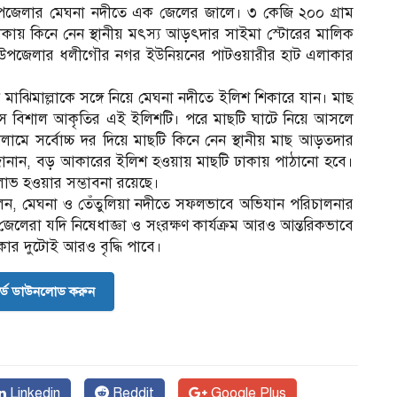
জেলার মেঘনা নদীতে এক জেলের জালে। ৩ কেজি ২০০ গ্রাম
কায় কিনে নেন স্থানীয় মৎস্য আড়ৎদার সাইমা স্টোরের মালিক
পুরে উপজেলার ধলীগৌর নগর ইউনিয়নের পাটওয়ারীর হাট এলাকার
ন মাঝিমাল্লাকে সঙ্গে নিয়ে মেঘনা নদীতে ইলিশ শিকারে যান। মাছ
 আসে বিশাল আকৃতির এই ইলিশটি। পরে মাছটি ঘাটে নিয়ে আসলে
িলামে সর্বোচ্চ দর দিয়ে মাছটি কিনে নেন স্থানীয় মাছ আড়তদার
ি জানান, বড় আকারের ইলিশ হওয়ায় মাছটি ঢাকায় পাঠানো হবে।
াভ হওয়ার সম্ভাবনা রয়েছে।
েন, মেঘনা ও তেঁতুলিয়া নদীতে সফলভাবে অভিযান পরিচালনার
লেরা যদি নিষেধাজ্ঞা ও সংরক্ষণ কার্যক্রম আরও আন্তরিকভাবে
ার দুটোই আরও বৃদ্ধি পাবে।
র্ড ডাউনলোড করুন
Linkedin
Reddit
Google Plus