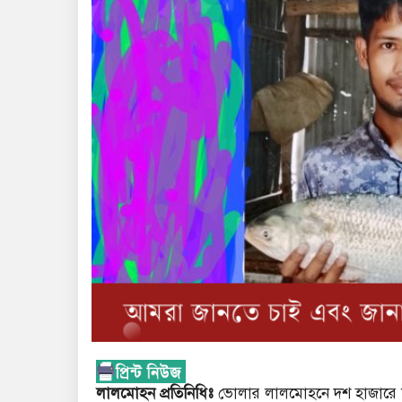
লালমোহন প্রতিনিধিঃ
ভোলার লালমোহনে দশ হাজারে ব