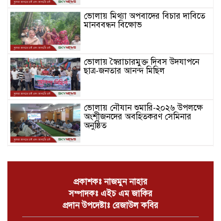
ভোলায় মিথ্যা অপবাদের বিচার দাবিতে
মানববন্ধন বিক্ষোভ
ভোলায় স্বৈরাচারমুক্ত দিবস উদযাপনে
ছাত্র-জনতার আনন্দ মিছিল
ভোলায় নৌযান শুমারি-২০২৬ উপলক্ষে
অংশীজনদের অবহিতকরণ সেমিনার
অনুষ্ঠিত
জুলাই সনদ বাস্তবায়ন ও সংবিধান
সংস্কারের দাবিতে ভোলায় জামায়াতের
বিক্ষোভ সমাবেশ ও গণমিছিল অনুষ্ঠিত
প্রকাশকঃ নাজমুন নাহার
সম্পাদকঃ এইচ এম জাকির
চরফ্যাশনে খাল পুঃনখনন শেষে রাষ্ট্রীয়
প্রদান উপদেষ্টাঃ রেজাউল কবির
কোষাগারে ১ কোটি ২ লাখ টাকা ফেরত
দিলেন ইউএনও