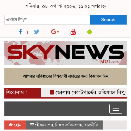
শনিবার, ০৮ অগাস্ট ২০২৬, ১১:২১ অপরাহ্ন
Search
শিরোনাম :
ভোলায় কোস্টগার্ডের অভিযানে বিপুল পরি
Toggle
naviga
হোম
জীবনযাপন
,
নিজস্ব প্রতিবেদক
,
রাজনীতি