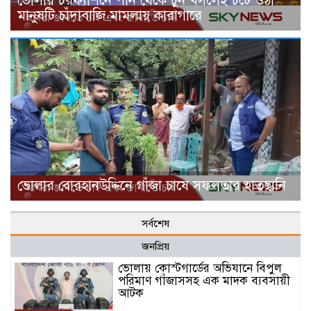
ভোলার চরফ্যাশনে পান থেকে চুন খসলেই চটে ওঠা
মানুষটি চাঁদাবাজি মামলায় কারাগারে
ভোলার বোরহানউদ্দিনে গাঁজা চাষে সফলতার হাতছানি
সর্বশেষ
জনপ্রিয়
ভোলায় কোস্টগার্ডের অভিযানে বিপুল
পরিমাণ গাঁজাসসহ এক মাদক ব্যবসায়ী
আটক