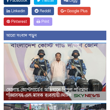
Facebook
Twitter
Digg
Linkedin
Reddit
Google Plus
Pinterest
Print
আরো সংবাদ পড়ুন
ভোলায় কোস্টগার্ডের অভিযানে বিপুল পরিমাণ
গাঁজাসসহ এক মাদক ব্যবসায়ী আটক