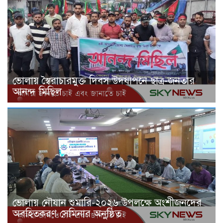
ভোলায় স্বৈরাচারমুক্ত দিবস উদযাপনে ছাত্র-জনতার
আনন্দ মিছিল
ভোলায় নৌযান শুমারি-২০২৬ উপলক্ষে অংশীজনদের
অবহিতকরণ সেমিনার অনুষ্ঠিত