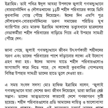
ইব্রাহিম। তাই পবিত্র ঈদুল আযহা উপলক্ষে জুলাই গণঅভ্যুত্থানে
বোরহানউদ্দিন ও দৌলতখানের ১১টি শহীদ পরিবারের কাছে তিনি
কুরবানির গোস্ত পৌছে দিয়েছেন। ঈদের দিন এমপি পুত্র
দৌলতখান-বোরহানউদ্দিনের তরুণ সমাজের পরিচিত মুখ
ব্যারিস্টার মোঃ মারুফ ইব্রাহিম আকাশের তত্ত্বাবধানে ছাত্রদলের
নেতাকর্মীরা শহীদ পরিবারের বাড়িতে গিয়ে এই উপহার সামগ্রী
পৌঁছে দেন।
‎জানা গেছে, জুলাই গণঅভ্যুত্থানে জীবন উৎসর্গকারী শহীদদের
স্মরণ এবং তাদের পরিবারের পাশে দাঁড়ানোর লক্ষ্যে এই উদ্যোগ
গ্রহণ করা হয়। ঈদের আনন্দ যাতে শহীদ পরিবারগুলোও
ভাগাভাগি করে নিতে পারে, সে লক্ষ্যেই কুরবানির গোশতসহ
বিভিন্ন উপহার সামগ্রী তাদের হাতে তুলে দেওয়া হয়।
‎এ সময় সংসদ সদস্য মোঃ হাফিজ ইব্রাহিম বলেন, “জুলাই
গণঅভ্যুত্থানে যারা দেশের জন্য জীবন দিয়েছেন, তারা জাতির শ্রেষ্ঠ
সন্তান। তাদের আত্মত্যাগের কারণেই দেশে গণজাগরণ সৃষ্টি
হয়েছে। শহীদ পরিবারগুলোর প্রতি আমাদের দায়িত্ব ও ভালোবাসা