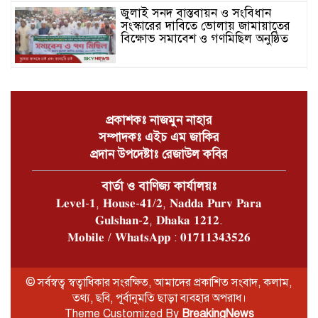
জুলাই সনদ বাস্তবায়ন ও সংবিধান
সংস্কারের দাবিতে ভোলায় জামায়াতের
বিক্ষোভ সমাবেশ ও গণমিছিল অনুষ্ঠিত
চরফ্যাশনে খাল পুঃনখনন শেষে রাষ্ট্রীয়
কোষাগারে ১ কোটি ২ লাখ টাকা ফেরত
দিলেন ইউএনও
প্রকাশকঃ নাজমুন নাহার
সম্পাদকঃ এইচ এম জাকির
ভোলার চরফ্যাশনে পান থেকে চুন
প্রদান উপদেষ্টাঃ রেজাউল কবির
খসলেই চটে ওঠা মানুষটি চাঁদাবাজি
মামলায় কারাগারে
বার্তা ও বাণিজ্য কার্যালয়ঃ
𝐋𝐞𝐯𝐞𝐥-𝟏, 𝐇𝐨𝐮𝐬𝐞-𝟒𝟏/𝟐, 𝐍𝐚𝐝𝐝𝐚 𝐏𝐮𝐫𝐯 𝐏𝐚𝐫𝐚
ভোলার বোরহানউদ্দিনে গাঁজা চাষে
𝐆𝐮𝐥𝐬𝐡𝐚𝐧-𝟐, 𝐃𝐡𝐚𝐤𝐚 𝟏𝟐𝟏𝟐.
সফলতার হাতছানি
𝐌𝐨𝐛𝐢𝐥𝐞 / 𝐖𝐡𝐚𝐭𝐬𝐀𝐩𝐩 : 𝟎𝟏𝟕𝟏𝟏𝟑𝟒𝟑𝟓𝟐𝟔
ভোলার লালমোহনে বাস চাঁপায় প্রাণ
© সর্বস্বত্ব স্বত্বাধিকার সংরক্ষিত, আমাদের প্রকাশিত সংবাদ, কলাম,
হারালো শিশু মাইশা
তথ্য, ছবি, পূর্বানুমতি ছাড়া ব্যবহার অপরাধ।
Theme Customized By
BreakingNews