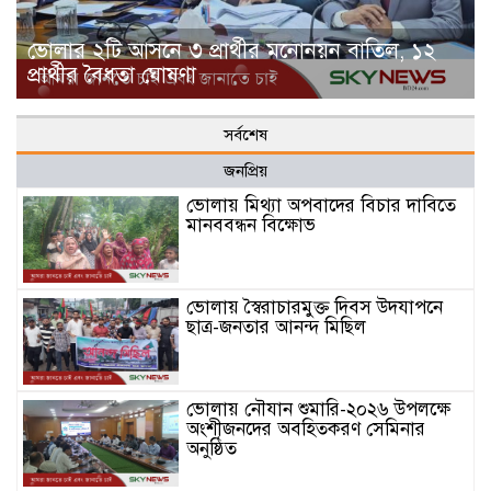
ভোলার ২টি আসনে ৩ প্রার্থীর মনোনয়ন বাতিল, ১২
প্রার্থীর বৈধতা ঘোষণা
সর্বশেষ
জনপ্রিয়
ভোলায় মিথ্যা অপবাদের বিচার দাবিতে
মানববন্ধন বিক্ষোভ
ভোলায় স্বৈরাচারমুক্ত দিবস উদযাপনে
ছাত্র-জনতার আনন্দ মিছিল
ভোলায় নৌযান শুমারি-২০২৬ উপলক্ষে
অংশীজনদের অবহিতকরণ সেমিনার
অনুষ্ঠিত