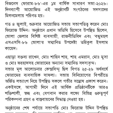
বিজনেস ফোরাম-৮৬’-এর ১ম বার্ষিক সাধারণ সভা-২০২৬।
দিনব্যাপী আয়োজিত এই অনুষ্ঠানটি সংগঠনের সদস্যদের
মিলনমেলায় পরিণত হয়।
​গত ৪ জুলাই, শুক্রবার আয়োজিত সভায় সভাপতিত্ব করেন মোঃ
ফিরোজ উদ্দিন। অনুষ্ঠানে প্রধান অতিথি হিসেবে উপস্থিত ছিলেন,
ভোলা জেলার বিশিষ্ট ব্যবসায়ী, রাজনীতিবিদ এবং ‘বন্ধুমহল
এসএসসি-৮৬ ভোলা’র সম্মানিত উপদেষ্টা তরিকুল ইসলাম
কায়েদ।
এছাড়া বক্তব্য রাখেন, মোঃ শাহিন শাহ, শাহ এমরান, মোঃ মুসা
ও মোঃ ফরহাদসহ ফোরামের অন্যান্য সম্মানিত সদস্যবৃন্দ।
​সভার মূল আলোচনার কেন্দ্রবিন্দু ছিল বিগত ২৫-২৬ অর্থবর্ষে
ফোরামের ব্যবসায়িক সাফল্য। সভায় বিনিয়োগের বিপরীতে
অর্জিত লভ্যাংশ নিয়ে উপস্থিত সকলে গভীর সন্তোষ প্রকাশ করেন।
একইসঙ্গে, আগামী দিনে এই আর্থিক প্রতিষ্ঠানটিকে আরও
শক্তিশালী, স্বচ্ছ এবং বেগবান করার লক্ষ্যে বিভিন্ন গুরুত্বপূর্ণ
পরিকল্পনা গ্রহণ ও বাস্তবায়নের সিদ্ধান্ত নেওয়া হয়।
​অনুষ্ঠানের শেষ পর্যায়ে সভাপতি মোঃ ফিরোজ উদ্দিন উপস্থিত