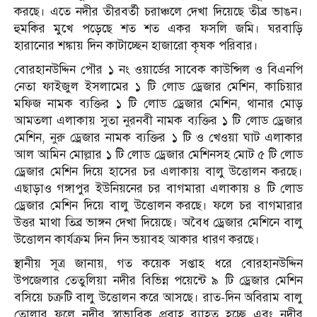
করছে। এতে নদীর তীরবর্তী চরাঞ্চলে দেখা দিয়েছে তীব্র ভাঙন।
হুমকির মুখে পড়েছে শত শত একর ফসলি জমি। ঘরবাড়ি
হারানোর শঙ্কায় দিন কাটাচ্ছেন হাজারো কৃষক পরিবার।
বোরহানউদ্দিন পৌর ১ নং ওয়ার্ডের সাবেক কাউন্সিল ও বিএনপি
নেতা ফাইজুল ইসলামের ১ টি লোড ড্রেজার মেশিন, কাচিয়ার
মফিজ নামক ব্যক্তির ১ টি লোড ড্রেজার মেশিন, থানার মোড়
আমতলা এলাকায় সুতা নুরনবী নামক ব্যক্তির ১ টি লোড ড্রেজার
মেশিন, নুরু ড্রেজার নামক ব্যক্তির ১ টি ও খেওয়া ঘাট এলাকার
আল আমিন মোল্লার ১ টি লোড ড্রেজার মেশিনসহ মোট ৫ টি লোড
ড্রেজার মেশিন দিয়ে হাসের চর এলাকায় বালু উত্তোলন করছে।
এছাড়াও গঙ্গাপুর ইউনিয়নের চর বাগমারা এলাকায় ৪ টি লোড
ড্রেজার মেশিন দিয়ে বালু উত্তোলন করছে। ফলে চর বাগমারার
উত্তর মাথা তিব্র ভাঙ্গন দেখা দিয়েছে। অবৈধ ড্রেজার মেশিনে বালু
উত্তোলন কার্যক্রম দিন দিন ভয়াবহ আকার ধারণ করছে।
স্থানীয় সূত্র জানায়, গত কয়েক সপ্তাহ ধরে বোরহানউদ্দিন
উপজেলার তেতুলিয়া নদীর বিভিন্ন পয়েন্টে ৯ টি ড্রেজার মেশিন
বসিয়ে চক্রটি বালু উত্তোলন করে আসছে। রাত-দিন অবিরাম বালু
তোলার ফলে নদীর স্বাভাবিক প্রবাহ ব্যাহত হচ্ছে এবং নদীর