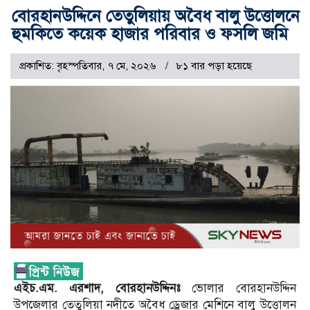
বোরহানউদ্দিনে তেতুলিয়ায় অবৈধ বালু উত্তোলনে
হুমকিতে কয়েক হাজার পরিবার ও ফসলি জমি
প্রকাশিত: বৃহস্পতিবার, ৭ মে, ২০২৬
৮১ বার পড়া হয়েছে
এইচ.এম. এরশাদ, বোরহানউদ্দিনঃ
ভোলার বোরহানউদ্দিন
উপজেলার তেতুলিয়া নদীতে অবৈধ ড্রেজার মেশিনে বালু উত্তোলন