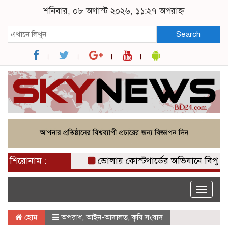
শনিবার, ০৮ অগাস্ট ২০২৬, ১১:২৭ অপরাহ্ন
Search
শিরোনাম :
ভোলায় কোস্টগার্ডের অভিযানে বিপুল পর
Toggle
naviga
হোম
অপরাধ
,
আইন-আদালত
,
কৃষি সংবাদ