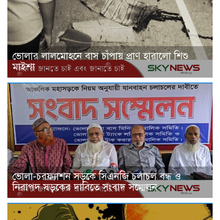
ভোলার লালমোহনে বাস চাঁপায় প্রাণ হারালো শিশু
মাইশা
ভোলা-চরফ্যাশন সড়কে সিএনজি চলাচল বন্ধ ও
নিরাপদ সড়কের দাবিতে সংবাদ সম্মেলন