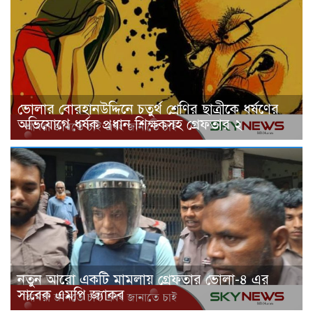
ভোলার বোরহানউদ্দিনে চতুর্থ শ্রেণির ছাত্রীকে ধর্ষণের
অভিযোগে ধর্ষক প্রধান শিক্ষকসহ গ্রেফতার ২
নতুন আরো একটি মামলায় গ্রেফতার ভোলা-৪ এর
সাবেক এমপি জ্যাকব