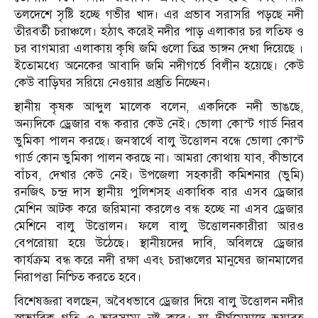
তলদেশে সৃষ্টি হচ্ছে গভীর খাদ। এর প্রভাব সরাসরি পড়ছে নদী
তীরবর্তী চরাঞ্চলে। হঠাৎ করেই নদীর পাড় এলাকার চর লতিফ ও
চর বাগমারা এলাকায় কৃষি জমি গুলো তিব্র ভাঙ্গন দেখা দিয়েছে ।
ইতোমধ্যে অনেকের আবাদি জমি নদীগর্ভে বিলীন হয়েছে। কেউ
কেউ বাড়িঘর সরিয়ে নেওয়ার প্রস্তুতি নিচ্ছেন।
স্থানীয় কৃষক আব্দুল মালেক বলেন, একদিকে নদী ভাঙছে,
অন্যদিকে ড্রেজার বন্ধ করার কেউ নেই। ভোলা কোস্ট গার্ড নিরব
ভুমিকা পালন করছে। জনস্বার্থে বালু উত্তোলন বন্ধে ভোলা কোস্ট
গার্ড কোন ভুমিকা পালন করছে না। আমরা কোথায় যাব, কীভাবে
বাঁচব, দেখার কেউ নেই। উপজেলা সহকারী কমিশনার (ভুমি)
রনজিৎ চন্দ্র দাস স্থানীয় পুলিশসহ একাধিক বার এসব ড্রেজার
মেশিন আটক করে জরিমানা করলেও বন্ধ হচ্ছে না এসব ড্রেজার
মেশিনে বালু উত্তোলন। ফলে বালু উত্তোলনকারীরা আরও
বেপরোয়া হয়ে উঠেছে। স্থানীয়দের দাবি, অবিলম্বে ড্রেজার
কার্যক্রম বন্ধ করে নদী রক্ষা এবং চরাঞ্চলের মানুষের জানমালের
নিরাপত্তা নিশ্চিত করতে হবে।
বিশেষজ্ঞরা বলছেন, অবৈধভাবে ড্রেজার দিয়ে বালু উত্তোলন নদীর