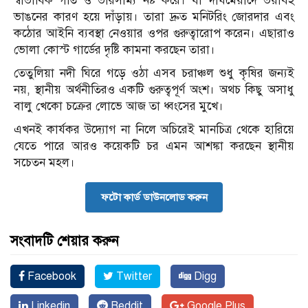
স্বাভাবিক গতি ও ভারসাম্য নষ্ট করে। যা দীর্ঘমেয়াদে ভয়াবহ
ভাঙনের কারণ হয়ে দাঁড়ায়। তারা দ্রুত মনিটরিং জোরদার এবং
কঠোর আইনি ব্যবস্থা নেওয়ার ওপর গুরুত্বারোপ করেন। এছারাও
ভোলা কোস্ট গার্ডের দৃষ্টি কামনা করছেন তারা।
তেতুলিয়া নদী ঘিরে গড়ে ওঠা এসব চরাঞ্চল শুধু কৃষির জন্যই
নয়, স্থানীয় অর্থনীতিরও একটি গুরুত্বপূর্ণ অংশ। অথচ কিছু অসাধু
বালু খেকো চক্রের লোভে আজ তা ধ্বংসের মুখে।
এখনই কার্যকর উদ্যোগ না নিলে অচিরেই মানচিত্র থেকে হারিয়ে
যেতে পারে আরও কয়েকটি চর এমন আশঙ্কা করছেন স্থানীয়
সচেতন মহল।
ফটো কার্ড ডাউনলোড করুন
সংবাদটি শেয়ার করুন
Facebook
Twitter
Digg
Linkedin
Reddit
Google Plus