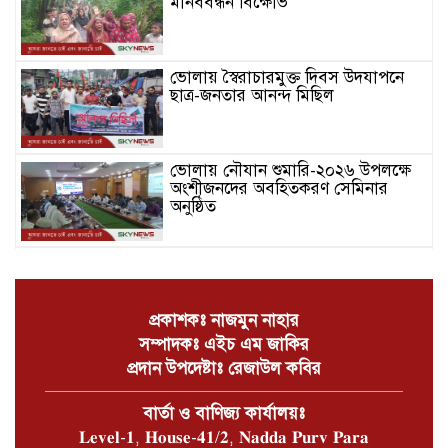
মানববন্ধন বিক্ষোভ
ভোলায় স্বৈরাচারমুক্ত দিবস উদযাপনে
ছাত্র-জনতার আনন্দ মিছিল
ভোলায় নৌযান শুমারি-২০২৬ উপলক্ষে
অংশীজনদের অবহিতকরণ সেমিনার
অনুষ্ঠিত
জুলাই সনদ বাস্তবায়ন ও সংবিধান
সংস্কারের দাবিতে ভোলায় জামায়াতের
বিক্ষোভ সমাবেশ ও গণমিছিল অনুষ্ঠিত
প্রকাশকঃ নাজমুন নাহার
সম্পাদকঃ এইচ এম জাকির
চরফ্যাশনে খাল পুঃনখনন শেষে রাষ্ট্রীয়
প্রদান উপদেষ্টাঃ রেজাউল কবির
কোষাগারে ১ কোটি ২ লাখ টাকা ফেরত
দিলেন ইউএনও
বার্তা ও বাণিজ্য কার্যালয়ঃ
𝐋𝐞𝐯𝐞𝐥-𝟏, 𝐇𝐨𝐮𝐬𝐞-𝟒𝟏/𝟐, 𝐍𝐚𝐝𝐝𝐚 𝐏𝐮𝐫𝐯 𝐏𝐚𝐫𝐚