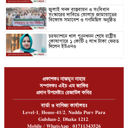
জুলাই সনদ বাস্তবায়ন ও সংবিধান
সংস্কারের দাবিতে ভোলায় জামায়াতের
বিক্ষোভ সমাবেশ ও গণমিছিল অনুষ্ঠিত
চরফ্যাশনে খাল পুঃনখনন শেষে রাষ্ট্রীয়
কোষাগারে ১ কোটি ২ লাখ টাকা ফেরত
দিলেন ইউএনও
ভোলার চরফ্যাশনে পান থেকে চুন
খসলেই চটে ওঠা মানুষটি চাঁদাবাজি
মামলায় কারাগারে
প্রকাশকঃ নাজমুন নাহার
সম্পাদকঃ এইচ এম জাকির
ভোলার বোরহানউদ্দিনে গাঁজা চাষে
প্রদান উপদেষ্টাঃ রেজাউল কবির
সফলতার হাতছানি
বার্তা ও বাণিজ্য কার্যালয়ঃ
𝐋𝐞𝐯𝐞𝐥-𝟏, 𝐇𝐨𝐮𝐬𝐞-𝟒𝟏/𝟐, 𝐍𝐚𝐝𝐝𝐚 𝐏𝐮𝐫𝐯 𝐏𝐚𝐫𝐚
ভোলার লালমোহনে বাস চাঁপায় প্রাণ
𝐆𝐮𝐥𝐬𝐡𝐚𝐧-𝟐, 𝐃𝐡𝐚𝐤𝐚 𝟏𝟐𝟏𝟐.
হারালো শিশু মাইশা
𝐌𝐨𝐛𝐢𝐥𝐞 / 𝐖𝐡𝐚𝐭𝐬𝐀𝐩𝐩 : 𝟎𝟏𝟕𝟏𝟏𝟑𝟒𝟑𝟓𝟐𝟔