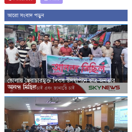
আরো সংবাদ পড়ুন
ভোলায় স্বৈরাচারমুক্ত দিবস উদযাপনে ছাত্র-জনতার
আনন্দ মিছিল