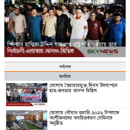
স্পিকার হাফিজ উদ্দিন ভারপ্রাপ্ত রাষ্ট্রপতি হওয়ায় তার
নির্বাচনী এলাকায় আনন্দ মিছিল
সর্বশেষ
জনপ্রিয়
ভোলায় স্বৈরাচারমুক্ত দিবস উদযাপনে
ছাত্র-জনতার আনন্দ মিছিল
ভোলায় নৌযান শুমারি-২০২৬ উপলক্ষে
অংশীজনদের অবহিতকরণ সেমিনার
অনুষ্ঠিত