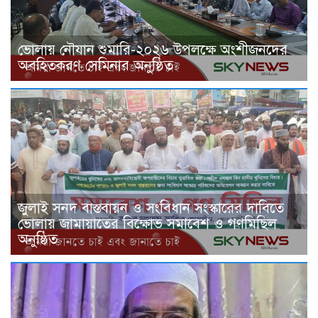
ভোলায় নৌযান শুমারি-২০২৬ উপলক্ষে অংশীজনদের
অবহিতকরণ সেমিনার অনুষ্ঠিত
জুলাই সনদ বাস্তবায়ন ও সংবিধান সংস্কারের দাবিতে
ভোলায় জামায়াতের বিক্ষোভ সমাবেশ ও গণমিছিল
অনুষ্ঠিত