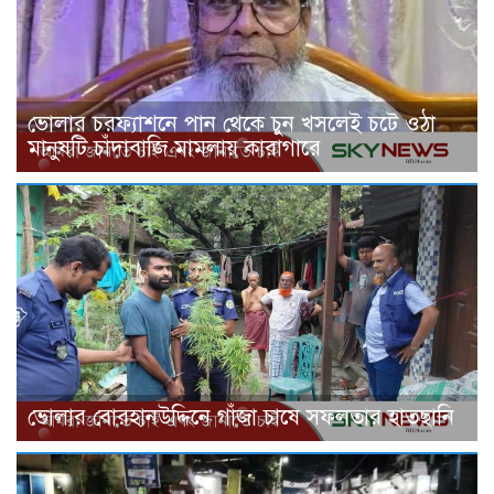
ভোলার চরফ্যাশনে পান থেকে চুন খসলেই চটে ওঠা
মানুষটি চাঁদাবাজি মামলায় কারাগারে
ভোলার বোরহানউদ্দিনে গাঁজা চাষে সফলতার হাতছানি