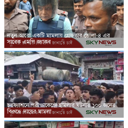
নতুন আরো একটি মামলায় গ্রেফতার ভোলা-৪ এর
সাবেক এমপি জ্যাকব
চরফ্যাশনে পরীক্ষাকেন্দ্রে হামলার ঘটনায় ১০০ জনের
বিরুদ্ধে দায়ের মামলা