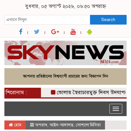
বুধবার, ০৫ অগাস্ট ২০২৬, ০৬:৫০ অপরাহ্ন
Search
শিরোনাম :
ভোলায় স্বৈরাচারমুক্ত দিবস উদযাপনে ছা
Toggle
naviga
হোম
অপরাধ
,
আইন-আদালত
,
সোশ্যাল মিডিয়া