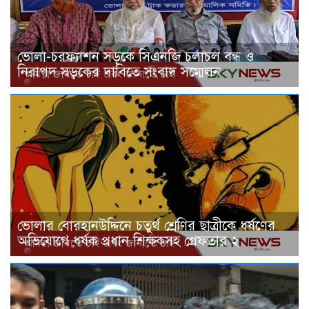
ভোলা-চরফ্যাশন সড়কে সিএনজি চলাচল বন্ধ ও
নিরাপদ সড়কের দাবিতে সংবাদ সম্মেলন
ভোলার বোরহানউদ্দিনে চতুর্থ শ্রেণির ছাত্রীকে ধর্ষণের
অভিযোগে ধর্ষক প্রধান শিক্ষকসহ গ্রেফতার ২