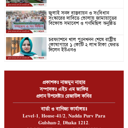
জুলাই সনদ বাস্তবায়ন ও সংবিধান
সংস্কারের দাবিতে ভোলায় জামায়াতের
বিক্ষোভ সমাবেশ ও গণমিছিল অনুষ্ঠিত
চরফ্যাশনে খাল পুঃনখনন শেষে রাষ্ট্রীয়
কোষাগারে ১ কোটি ২ লাখ টাকা ফেরত
দিলেন ইউএনও
ভোলার চরফ্যাশনে পান থেকে চুন
খসলেই চটে ওঠা মানুষটি চাঁদাবাজি
মামলায় কারাগারে
প্রকাশকঃ নাজমুন নাহার
সম্পাদকঃ এইচ এম জাকির
ভোলার বোরহানউদ্দিনে গাঁজা চাষে
প্রদান উপদেষ্টাঃ রেজাউল কবির
সফলতার হাতছানি
বার্তা ও বাণিজ্য কার্যালয়ঃ
𝐋𝐞𝐯𝐞𝐥-𝟏, 𝐇𝐨𝐮𝐬𝐞-𝟒𝟏/𝟐, 𝐍𝐚𝐝𝐝𝐚 𝐏𝐮𝐫𝐯 𝐏𝐚𝐫𝐚
ভোলার লালমোহনে বাস চাঁপায় প্রাণ
𝐆𝐮𝐥𝐬𝐡𝐚𝐧-𝟐, 𝐃𝐡𝐚𝐤𝐚 𝟏𝟐𝟏𝟐.
হারালো শিশু মাইশা