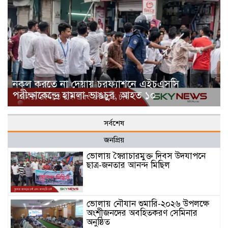
নকল করতে না দেয়ায় চরফ্যাশনে এইচএসসি
পরীক্ষাকেন্দ্রে হামলা-ভাঙচুর, আহত ১০
সর্বশেষ
জনপ্রিয়
ভোলায় স্বৈরাচারমুক্ত দিবস উদযাপনে
ছাত্র-জনতার আনন্দ মিছিল
ভোলায় নৌযান শুমারি-২০২৬ উপলক্ষে
অংশীজনদের অবহিতকরণ সেমিনার
অনুষ্ঠিত