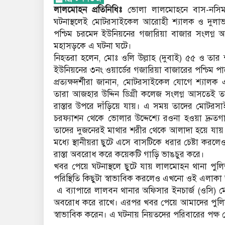
লালমোহন প্রতিনিধিঃ
ভোলা লালমোহনে বাস-নসিমন-
ঘটনাস্থলেই মোটরসাইকেল আরোহী শ্যালক ও দুলাভ
পশ্চিম চরমেদ ইউনিয়নের গজারিয়া বাজার সংলগ্ন 
মহাসড়কে এ ঘটনা ঘটে।
নিহতরা হলেন, মোঃ ওলি উল্লাহ (দুবাই) ৫৫ ও তার
ইউনিয়নের ৩নং ওয়ার্ডের গজারিয়া বাজারের পশ্চিম পাশ
প্রত্যক্ষদর্শীরা জানান, মোটরসাইকেল যোগে শ্যালক
তারা আজহার উদ্দিন ডিগ্রী কলেজ সংলগ্ন আসতেই
রাস্তার উপরে দাঁড়িয়ে যায়। এ সময় তাদের মোটর
চরফ্যাশন থেকে ভোলার উদ্দেশ্যে রওনা হওয়া দ্রুতগা
তাদের দুজনেরই মাথার শরীর থেকে আলাদা হয়ে যায়। এমন
মধ্যে স্থানীয়রা ছুটে এসে বাসটিকে ধরার চেষ্টা করলে
রাস্তা অবরোধ করে কয়েকটি গাড়ি ভাঙচুর করে।
খবর পেয়ে ঘটনাস্থলে ছুটে যায় লালমোহন থানা পুলি
পরিস্থিতি কিছুটা স্বাভাবিক করলেও এখনো ওই এলাকা 
এ ব্যাপারে লালবন থানার অফিসার ইনচার্জ (ওসি) 
অবরোধ করে রাখে। এরপর খবর পেয়ে আমাদের পুলিশের 
স্বাভাবিক করেন। এ ঘটনায় নিয়তদের পরিবারের পক্ষ থ