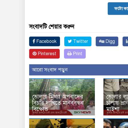
ফটো কা
সংবাদটি শেয়ার করুন
Facebook
Twitter
Digg
Pinterest
Print
আরো সংবাদ পড়ুন
ভোলায় মিথ্যা অপবাদের
ভোলার ল
বিচার দাবিতে মানববন্ধন
চাঁপায় প্র
বিক্ষোভ
মাইশা