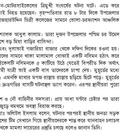
মোটরসাইকেলের ত্রিমুখী সংঘর্ষের ঘটনা ঘটে। এতে করে
াই নিহত হয়েছেন। বৃহস্পতিবার রাত ৮ টার দিকে উপজেলার
আজহারউদ্দিন ডিগ্রী কলেজের সামনে ভোলা-চরফ্যাশন আঞ্চলিক
 শ্যালক আবুল কালাম। তারা দুজন উপজেলার পশ্চিম চর উমেদ
ে বড় মিয়া বাড়ির বাসিন্দা।
 এবং দুলাভাই গজারিয়া বাজার থেকে দক্ষিণ দিকের রওনা হয়।
 তাদের সামনে থাকা মালামাল বোঝাই একটি নসিমন হঠাৎ করে
সাইকেলটি নসিমনকে ৫ কাটিয়ে উঠে যেতেই বিপরীত দিক অর্থাৎ
মী যাত্রী ভাই একটি বাস তাদেরকে চাপা দেয়। মুহূর্তের মধ্যে
কি মাথার মগজ রাস্তায় রাস্তায় ছড়িয়ে ছিটে পড়ে। মুহূর্তের
ও দ্রুতগতির বাসটি ঘটনাস্থল ত্যাগ করেন। এরপর স্থানীয়রা পুরো
শ ও নৌ বাহিনীর সদস্যরা। প্রায় আধা ঘন্টার চেষ্টার পর তারা
জুড়ে থমথমে অবস্থা বিরাজ করছে।
মোঃ অলিউল ইসলাম বলেন, ঘটনার পরপরই স্থানীয় জনতা সড়ক
টিম সেখানে গিয়ে স্থানীয়দেরকে শান্ত করে যানবাহন চলাচল
েকে মামলা দায়েরের প্রস্তুতি চলছে বলেও জানান তিনি।