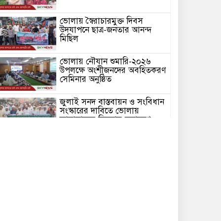
ভোলায় স্বৈরাচারমুক্ত দিবস
উদযাপনে ছাত্র-জনতার আনন্দ
মিছিল
ভোলায় নৌযান শুমারি-২০২৬
উপলক্ষে অংশীজনদের অবহিতকরণ
সেমিনার অনুষ্ঠিত
জুলাই সনদ বাস্তবায়ন ও সংবিধান
সংস্কারের দাবিতে ভোলায়
জামায়াতের বিক্ষোভ সমাবেশ ও
গণমিছিল অনুষ্ঠিত
চরফ্যাশনে খাল পুঃনখনন শেষে
রাষ্ট্রীয় কোষাগারে ১ কোটি ২ লাখ
টাকা ফেরত দিলেন ইউএনও
ভোলার চরফ্যাশনে পান থেকে চুন
খসলেই চটে ওঠা মানুষটি
চাঁদাবাজি মামলায় কারাগারে