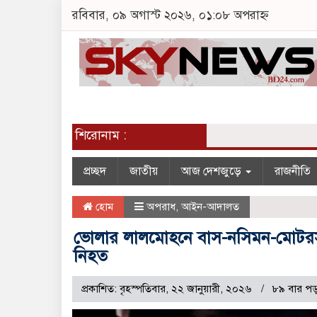
রবিবার, ০৯ অগাস্ট ২০২৬, ০১:০৮ অপরাহ্ন
শিরোনাম :
প্রচ্ছদ
জাতীয়
আজ দেশজুড়ে
রাজনীতি
হোম
অপরাধ
,
আইন-আদালত
ভোলার লালমোহনে বাস-নসিমন-মোটরসাইক
নিহত
প্রকাশিত: বৃহস্পতিবার, ২২ জানুয়ারী, ২০২৬
৮৯ বার পড়