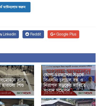
র্ড ডাউনলোড করুন
Linkedin
Reddit
Google Plus
ভোলা-চরফ্যাশন সড়কে
ালমোহনে বাস
সিএনজি চলাচল বন্ধ ও
াণ হারালো শিশু
নিরাপদ সড়কের দাবিতে
সংবাদ সম্মেলন