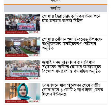
সর্বশেষ
জনপ্রিয়
ভোলায় স্বৈরাচারমুক্ত দিবস উদযাপনে
ছাত্র-জনতার আনন্দ মিছিল
ভোলায় নৌযান শুমারি-২০২৬ উপলক্ষে
অংশীজনদের অবহিতকরণ সেমিনার
অনুষ্ঠিত
জুলাই সনদ বাস্তবায়ন ও সংবিধান
সংস্কারের দাবিতে ভোলায় জামায়াতের
বিক্ষোভ সমাবেশ ও গণমিছিল অনুষ্ঠিত
চরফ্যাশনে খাল পুঃনখনন শেষে রাষ্ট্রীয়
কোষাগারে ১ কোটি ২ লাখ টাকা ফেরত
দিলেন ইউএনও
ভোলার চরফ্যাশনে পান থেকে চুন