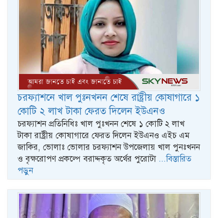
চরফ্যাশনে খাল পুঃনখনন শেষে রাষ্ট্রীয় কোষাগারে ১
কোটি ২ লাখ টাকা ফেরত দিলেন ইউএনও
চরফ্যাশন প্রতিনিধিঃ খাল পুঃখনন শেষে ১ কোটি ২ লাখ
টাকা রাষ্ট্রীয় কোষাগারে ফেরত দিলেন ইউএনও এইচ এম
জাকির, ভোলাঃ ভোলার চরফ্যাশন উপজেলায় খাল পুনঃখনন
ও বৃক্ষরোপণ প্রকল্পে বরাদ্দকৃত অর্থের পুরোটা
...বিস্তারিত
পড়ুন