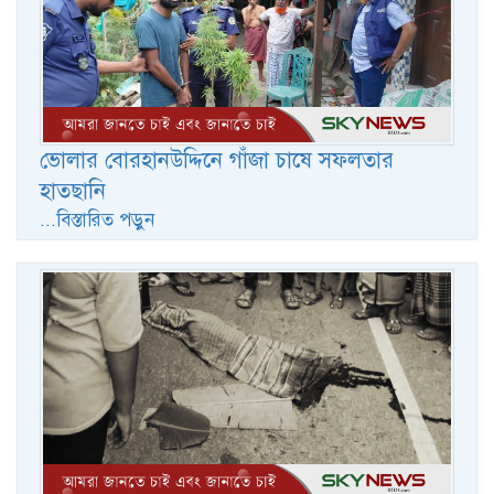
ভোলার বোরহানউদ্দিনে গাঁজা চাষে সফলতার
হাতছানি
...বিস্তারিত পড়ুন