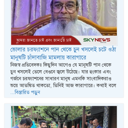
ভোলার চরফ্যাশনে পান থেকে চুন খসলেই চটে ওঠা
মানুষটি চাঁদাবাজি মামলায় কারাগারে
নিজস্ব প্রতিবেদকঃ কিছুদিন আগেও যে মানুষটি পান থেকে
চুন খসলেই তেলে বেগুনে জ্বলে উঠেছে। যার হুংকার এবং
গর্জনে চরফ্যাশনের সাধারণ মানুষ এমনকি সাংবাদিকরাও
ভয়ে আতঙ্কিত থাকতো, তিনিই আজ কারাগারে। কথাই বলে
...বিস্তারিত পড়ুন