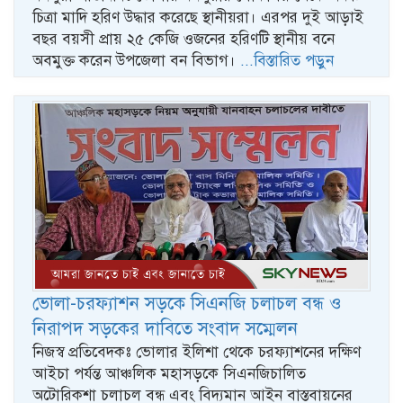
চিত্রা মাদি হরিণ উদ্ধার করেছে স্থানীয়রা। এরপর দুই আড়াই
বছর বয়সী প্রায় ২৫ কেজি ওজনের হরিণটি স্থানীয় বনে
অবমুক্ত করেন উপজেলা বন বিভাগ।
...বিস্তারিত পড়ুন
ভোলা-চরফ্যাশন সড়কে সিএনজি চলাচল বন্ধ ও
নিরাপদ সড়কের দাবিতে সংবাদ সম্মেলন
নিজস্ব প্রতিবেদকঃ ভোলার ইলিশা থেকে চরফ্যাশনের দক্ষিণ
আইচা পর্যন্ত আঞ্চলিক মহাসড়কে সিএনজিচালিত
অটোরিকশা চলাচল বন্ধ এবং বিদ্যমান আইন বাস্তবায়নের