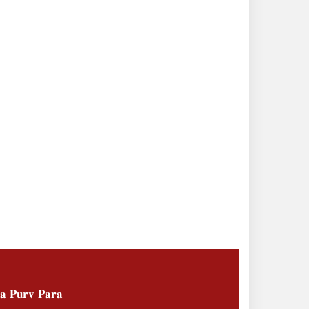
𝐚 𝐏𝐮𝐫𝐯 𝐏𝐚𝐫𝐚