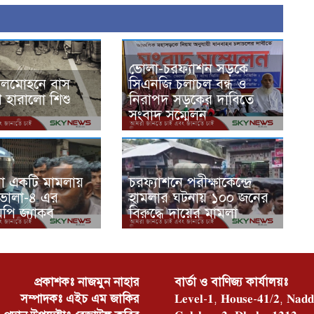
ভোলা-চরফ্যাশন সড়কে
ালমোহনে বাস
সিএনজি চলাচল বন্ধ ও
াণ হারালো শিশু
নিরাপদ সড়কের দাবিতে
সংবাদ সম্মেলন
 একটি মামলায়
চরফ্যাশনে পরীক্ষাকেন্দ্রে
 ভোলা-৪ এর
হামলার ঘটনায় ১০০ জনের
পি জ্যাকব
বিরুদ্ধে দায়ের মামলা
প্রকাশকঃ নাজমুন নাহার
বার্তা ও বাণিজ্য কার্যালয়ঃ
সম্পাদকঃ এইচ এম জাকির
𝐋𝐞𝐯𝐞𝐥-𝟏, 𝐇𝐨𝐮𝐬𝐞-𝟒𝟏/𝟐, 𝐍𝐚𝐝𝐝