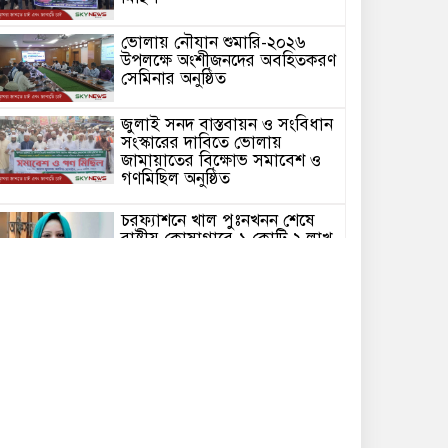
ভোলায় নৌযান শুমারি-২০২৬
উপলক্ষে অংশীজনদের অবহিতকরণ
সেমিনার অনুষ্ঠিত
জুলাই সনদ বাস্তবায়ন ও সংবিধান
সংস্কারের দাবিতে ভোলায়
জামায়াতের বিক্ষোভ সমাবেশ ও
গণমিছিল অনুষ্ঠিত
চরফ্যাশনে খাল পুঃনখনন শেষে
রাষ্ট্রীয় কোষাগারে ১ কোটি ২ লাখ
টাকা ফেরত দিলেন ইউএনও
ভোলার চরফ্যাশনে পান থেকে চুন
খসলেই চটে ওঠা মানুষটি
চাঁদাবাজি মামলায় কারাগারে
ভোলার বোরহানউদ্দিনে গাঁজা চাষে
সফলতার হাতছানি