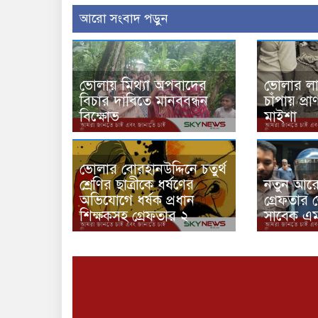
আরো সংবাদ পড়ুন
ভোলায় মিথ্যা অপবাদের
ভোলার ল
বিচার দাবিতে মানববন্ধন
চাঁপায় প্র
বিক্ষোভ
মাইশা
ভোলার বোরহানউদ্দিনে চতুর্থ
শ্রেণির ছাত্রীকে ধর্ষণের
নতুন আরো
অভিযোগে ধর্ষক প্রধান
গ্রেফতার
শিক্ষকসহ গ্রেফতার ২
সাবেক এম