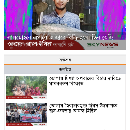
লালমোহনে এগারো হাজারে বিক্রি হলো তিন কেজি
ওজনের ‘রাজা ইলিশ’
সর্বশেষ
জনপ্রিয়
ভোলায় মিথ্যা অপবাদের বিচার দাবিতে
মানববন্ধন বিক্ষোভ
ভোলায় স্বৈরাচারমুক্ত দিবস উদযাপনে
ছাত্র-জনতার আনন্দ মিছিল