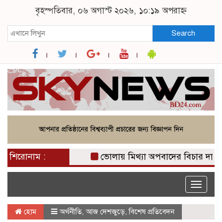
বৃহস্পতিবার, ০৬ অগাস্ট ২০২৬, ১০:১৯ অপরাহ্ন
Search
শিরোনাম :
ভোলায় মিথ্যা অপবাদের বিচার দাবিতে ম
Toggle
naviga
হোম
অর্থনীতি
,
আজ দেশজুড়ে
,
বিশেষ প্রতিবেদন