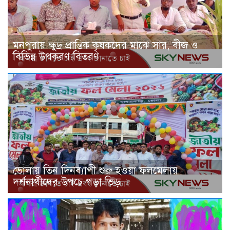
মনপুরায় ক্ষুদ্র প্রান্তিক কৃষকদের মাঝে সার, বীজ ও
বিভিন্ন উপকরণ বিতরণ
ভোলায় তিন দিনব্যাপী শুরু হওয়া ফলমেলায়
দর্শনার্থীদের উপচে পড়া ভিড়