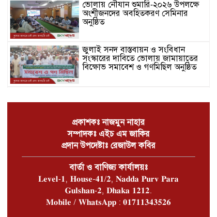
ভোলায় নৌযান শুমারি-২০২৬ উপলক্ষে
অংশীজনদের অবহিতকরণ সেমিনার
অনুষ্ঠিত
জুলাই সনদ বাস্তবায়ন ও সংবিধান
সংস্কারের দাবিতে ভোলায় জামায়াতের
বিক্ষোভ সমাবেশ ও গণমিছিল অনুষ্ঠিত
চরফ্যাশনে খাল পুঃনখনন শেষে রাষ্ট্রীয়
কোষাগারে ১ কোটি ২ লাখ টাকা ফেরত
দিলেন ইউএনও
প্রকাশকঃ নাজমুন নাহার
সম্পাদকঃ এইচ এম জাকির
ভোলার চরফ্যাশনে পান থেকে চুন
প্রদান উপদেষ্টাঃ রেজাউল কবির
খসলেই চটে ওঠা মানুষটি চাঁদাবাজি
মামলায় কারাগারে
বার্তা ও বাণিজ্য কার্যালয়ঃ
𝐋𝐞𝐯𝐞𝐥-𝟏, 𝐇𝐨𝐮𝐬𝐞-𝟒𝟏/𝟐, 𝐍𝐚𝐝𝐝𝐚 𝐏𝐮𝐫𝐯 𝐏𝐚𝐫𝐚
ভোলার বোরহানউদ্দিনে গাঁজা চাষে
𝐆𝐮𝐥𝐬𝐡𝐚𝐧-𝟐, 𝐃𝐡𝐚𝐤𝐚 𝟏𝟐𝟏𝟐.
সফলতার হাতছানি
𝐌𝐨𝐛𝐢𝐥𝐞 / 𝐖𝐡𝐚𝐭𝐬𝐀𝐩𝐩 : 𝟎𝟏𝟕𝟏𝟏𝟑𝟒𝟑𝟓𝟐𝟔