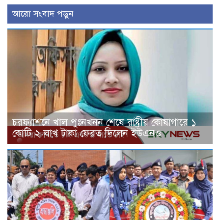
আরো সংবাদ পড়ুন
চরফ্যাশনে খাল পুঃনখনন শেষে রাষ্ট্রীয় কোষাগারে ১
কোটি ২ লাখ টাকা ফেরত দিলেন ইউএনও